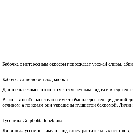
Бабочка с интересным окрасом повреждает урожай сливы, абрик
Бабочка сливововй плодожорки
Данное насекомое относится к сумеречным видам и вредительст
Взрослая особь насекомого имеет тёмно-серое тельце длиной д
отливом, а по краям они украшены пушистой бахромой. Личинки 
Гусеница Grapholita funebrana
Личинки-гусеницы зимуют под слоем растительных остатков, пр