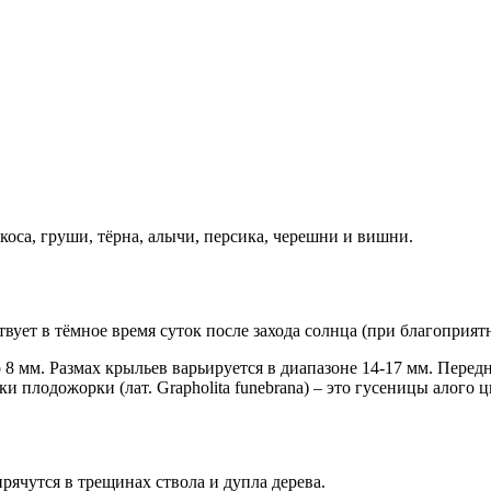
оса, груши, тёрна, алычи, персика, черешни и вишни.
вует в тёмное время суток после захода солнца (при благоприят
о 8 мм. Размах крыльев варьируется в диапазоне 14-17 мм. Пер
плодожорки (лат. Grapholita funebrana) – это гусеницы алого цв
ячутся в трещинах ствола и дупла дерева.