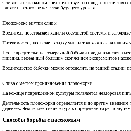
Сливовая плодожорка вредительствует на плодах косточковых ку
влияет на итоговое качество будущего урожая.
Плодожорка внутри сливы
Вредитель перегрызает каналы сосудистой системы и загрязняе
Насекомое осуществляет кладку яиц на только что завязавших
После вредительства сумеречной бабочки плоды темнеют в мест
гниения, вызванный большим скоплением экскрементов насеком
Вредительство бабочки можно определить на ранней стадии: п
Слива с местом проникновения плодожорки
На кожице поврежденной культуры появляется нездоровая пигм
Деятельность плодожорки определяется и по другим внешним пр
деревьев. Чем теплее температура в определённом регионе, т
Способы борьбы с насекомым