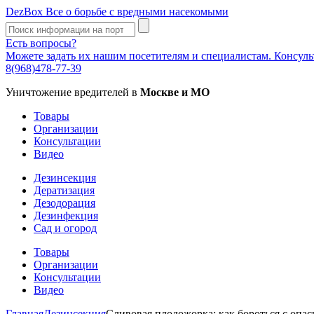
DezBox
Все о борьбе с вредными насекомыми
Есть вопросы?
Можете задать их нашим посетителям и специалистам. Консул
8(968)478-77-39
Уничтожение вредителей в
Москве и МО
Товары
Организации
Консультации
Видео
Дезинсекция
Дератизация
Дезодорация
Дезинфекция
Сад и огород
Товары
Организации
Консультации
Видео
Главная
Дезинсекция
Сливовая плодожорка: как бороться с опа