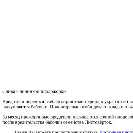
Слива с личинкой плодожорки
Вредители переносят неблагоприятный период в укрытии и ста
вылупляются бабочки. Половозрелые особи делают кладки от 4
За месяц прожорливые вредители насыщаются сочной плодовой
после вредительства бабочки семейства Листовёрток.
Также Вы можете прочесть нашу статью:
Восточная плодо