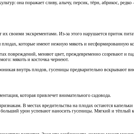
льтур: она поражает сливу, алычу, персик, тёрн, абрикос, редк
т их своими экскрементами. Из-за этого нарушается приток пита
ся плодах, которые имеют нежную мякоть и несформированную ко
ах повреждений, меняют цвет, преждевременно созревают и пада
ого: мякоть и косточка чернеют.
роникая внутрь плодов, гусеницы предварительно вскрывают вне
ентация, которая привлечет внимательного садовода.
изнакам. В местах вредительства на плодах остаются капельки 
ем больший урон успевают наносить гусеницы. Мягкий и тёплый 