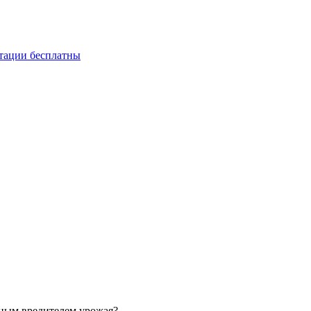
ьтации бесплатны
сным вредителем урожая?