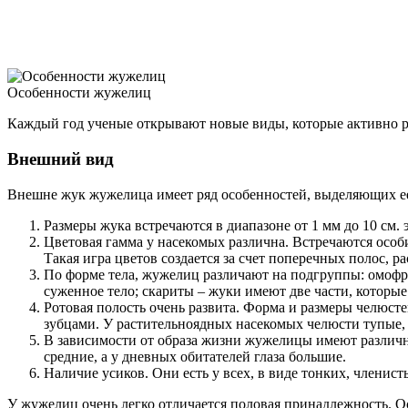
Особенности жужелиц
Каждый год ученые открывают новые виды, которые активно р
Внешний вид
Внешне жук жужелица имеет ряд особенностей, выделяющих ее
Размеры жука встречаются в диапазоне от 1 мм до 10 см.
Цветовая гамма у насекомых различна. Встречаются особ
Такая игра цветов создается за счет поперечных полос, 
По форме тела, жужелиц различают на подгруппы: омофр
суженное тело; скариты – жуки имеют две части, которы
Ротовая полость очень развита. Форма и размеры челю
зубцами. У растительноядных насекомых челюсти тупые,
В зависимости от образа жизни жужелицы имеют различны
средние, а у дневных обитателей глаза большие.
Наличие усиков. Они есть у всех, в виде тонких, члени
У жужелиц очень легко отличается половая принадлежность. 