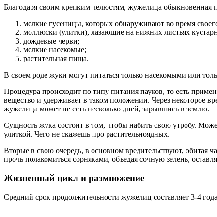
Благодаря своим крепким челюстям, жужелица обыкновенная пи
мелкие гусеницы, которых обнаруживают во время своего
моллюски (улитки), лазающие на нижних листьях кустарн
дождевые черви;
мелкие насекомые;
растительная пища.
В своем роде жуки могут питаться только насекомыми или тол
Процедура происходит по типу питания пауков, то есть приме
вещество и удерживает в таком положении. Через некоторое вр
жужелица может не есть несколько дней, зарывшись в землю.
Сущность жука состоит в том, чтобы набить свою утробу. Може
улиткой. Чего не скажешь про растительноядных.
Вторые в свою очередь, в основном вредительствуют, обитая ч
прочь полакомиться сорняками, объедая сочную зелень, оставля
Жизненный цикл и размножение
Средний срок продолжительности жужелиц составляет 3-4 года.