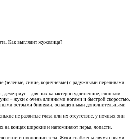
ата. Как выглядит жужелица?
ые (зеленые, синие, коричневые) с радужными переливами.
 деметриус – для них характерно удлиненное, слишком
куны – жуки с очень длинными ногами и быстрой скоростью.
прочными острыми бивнями, оснащенными дополнительными
ькие не развитые глаза или их отсутствие, у ночных они
ых на концах широкие и напоминают перья, лопасти.
тверстии и пропорции тела. Жуки снабжены двумя парами