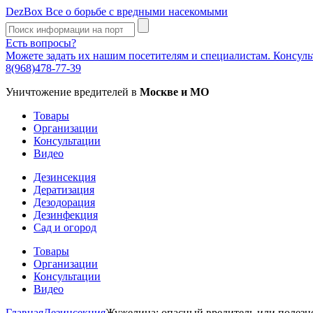
DezBox
Все о борьбе с вредными насекомыми
Есть вопросы?
Можете задать их нашим посетителям и специалистам. Консул
8(968)478-77-39
Уничтожение вредителей в
Москве и МО
Товары
Организации
Консультации
Видео
Дезинсекция
Дератизация
Дезодорация
Дезинфекция
Сад и огород
Товары
Организации
Консультации
Видео
Главная
Дезинсекция
Жужелица: опасный вредитель или полезн