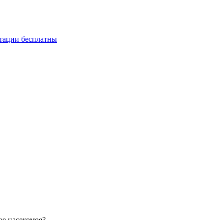
ьтации бесплатны
ое насекомое?