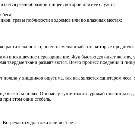
тается разнообразной пищей, которой для нее служит:
 бега;
иков, травы поблизости водоемов или во влажных местах;
ько растительностью, но есть смешанный тип, которые предпочи
нимо внекишечное переваривание. Жук быстро догоняет жертву, 
емя твердые ткани размягчаются. Всего процесс поедания и пище
т польза у хищников ощутима, так как является санитаром леса
аще всего на полях. Они могут уничтожить урожай пшеницы и дру
я при этом один стебель.
 Встречаются долгожители до 5 лет.