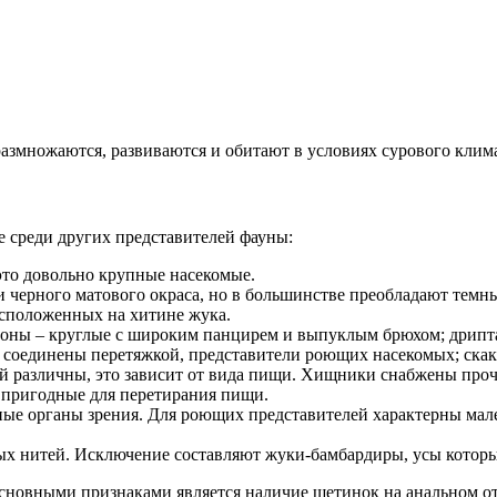
азмножаются, развиваются и обитают в условиях сурового клим
 среди других представителей фауны:
 это довольно крупные насекомые.
и черного матового окраса, но в большинстве преобладают темн
расположенных на хитине жука.
оны – круглые с широким панцирем и выпуклым брюхом; дрипта,
е соединены перетяжкой, представители роющих насекомых; ска
стей различны, это зависит от вида пищи. Хищники снабжены 
 пригодные для перетирания пищи.
е органы зрения. Для роющих представителей характерны мален
стых нитей. Исключение составляют жуки-бамбардиры, усы котор
Основными признаками является наличие щетинок на анальном о