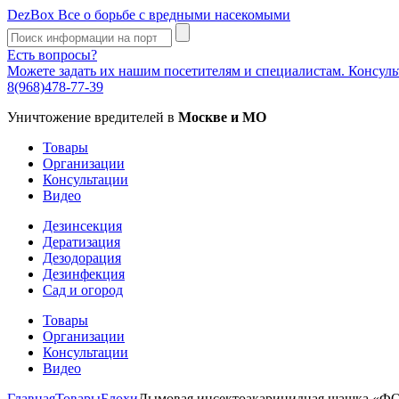
DezBox
Все о борьбе с вредными насекомыми
Есть вопросы?
Можете задать их нашим посетителям и специалистам. Консул
8(968)478-77-39
Уничтожение вредителей в
Москве и МО
Товары
Организации
Консультации
Видео
Дезинсекция
Дератизация
Дезодорация
Дезинфекция
Сад и огород
Товары
Организации
Консультации
Видео
Главная
Товары
Блохи
Дымовая инсектоакарицидная шашка «