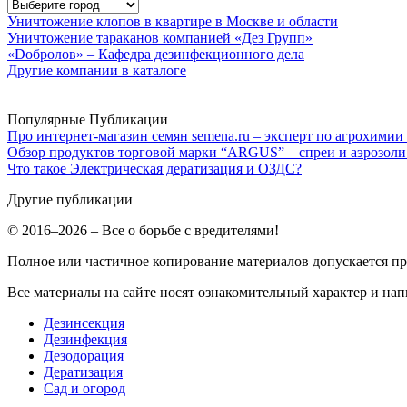
Уничтожение клопов в квартире в Москве и области
Уничтожение тараканов компанией «Дез Групп»
«Dобролов» – Кафедра дезинфекционного дела
Другие компании в каталоге
Популярные Публикации
Про интернет-магазин семян semena.ru – эксперт по агрохимии
Обзор продуктов торговой марки “ARGUS” – спреи и аэрозоли
Что такое Электрическая дератизация и ОЗДС?
Другие публикации
© 2016–2026 – Все о борьбе с вредителями!
Полное или частичное копирование материалов допускается п
Все материалы на сайте носят ознакомительный характер и нап
Дезинсекция
Дезинфекция
Дезодорация
Дератизация
Сад и огород