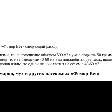
и «Фомор Вет» следующий расход:
пнями, то на помещение объемом 500 м3 нужно поджечь 50 грам
еда, то на помещение 40-60 м3 вам понадобится две таких шаш
лопов жилье, то одной шашки хватит на объем в 40-60 м3.
маров, мух и других насекомых «Фомор Вет»