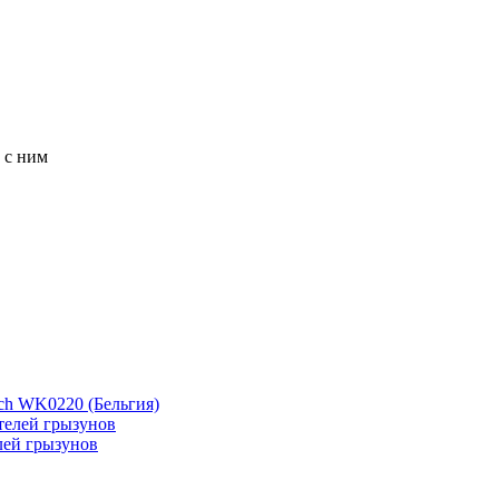
 с ним
ch WK0220 (Бельгия)
лей грызунов