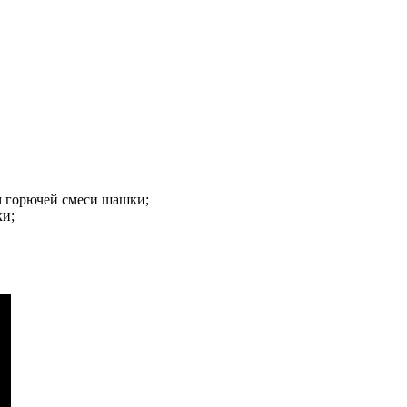
м горючей смеси шашки;
ки;