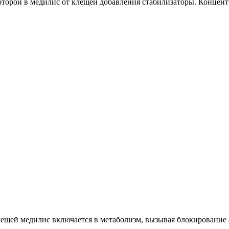
оторой в медилис от клещей добавления стабилизаторы. Концентр
ещей медилис включается в метаболизм, вызывая блокирование а