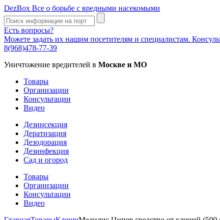
DezBox
Все о борьбе с вредными насекомыми
Есть вопросы?
Можете задать их нашим посетителям и специалистам. Консул
8(968)478-77-39
Уничтожение вредителей в
Москве и МО
Товары
Организации
Консультации
Видео
Дезинсекция
Дератизация
Дезодорация
Дезинфекция
Сад и огород
Товары
Организации
Консультации
Видео
Главная
Товары
Клещи
Медилис Ципер средство от клещей (500 