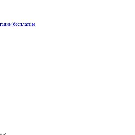
ьтации бесплатны
мл)