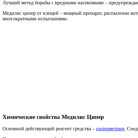
Лучший метод борьбы с вредными насекомыми – предупреждаю
Медилис ципер от клещей – мощный препарат, распыление кото
многократными испытаниями.
Химические свойства Медилис Ципер
Основной действующий реагент средства –
циперметрин
. Сое