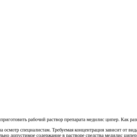
приготовить рабочий раствор препарата медилис ципер. Как раз
на осмотр специалистам. Требуемая концентрация зависит от вид
ьно допустимое содержание в растворе средства медилис ципер