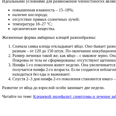
Идеальными условиями для размножения членистоногих являю
повышенная влажность – 15–18%;
наличие кислорода;
отсутствие прямых солнечных лучей;
температура 18–27 °С;
органические вещества.
Жизненные формы амбарных клещей разнообразны:
Сначала самка клеща откладывает яйцо. Оно бывает разно
разным – от 120 до 150 штук. По окончании инкубационно
Размер личинки такой же, как яйцо – с маковое зерно. Он
Покровы ее тела не сформированы: отсутствуют щетинки,
Нимфа 1-го поколения живет неделю. Она увеличивается 
получается нимфа 2-го возраста. Если создаются неблаго
находиться без еды и выживают.
Спустя 2–3 дня нимфа 2-го поколения становится имаго –
Развитие от яйца до взрослой особи занимает две недели.
Читайте по теме:
Клещевой энцефалит: симптомы и лечение за