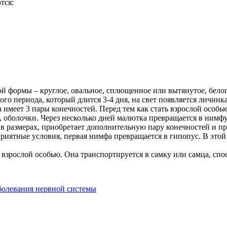
тся:
й формы – круглое, овальное, сплющенное или вытянутое, белог
го периода, который длится 3-4 дня, на свет появляется личинка
а имеет 3 пары конечностей. Перед тем как стать взрослой особь
 оболочки. Через несколько дней малютка превращается в нимфу 
в размерах, приобретает дополнительную пару конечностей и пр
приятные условия, первая нимфа превращается в гипопус. В это
 взрослой особью. Она транспортируется в самку или самца, сп
болевания нервной системы