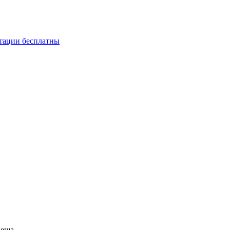
ьтации бесплатны
леща