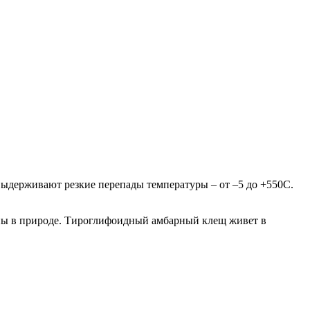
ыдерживают резкие перепады температуры – от –5 до +55
0
С.
ны в природе. Тироглифоидный амбарный клещ живет в