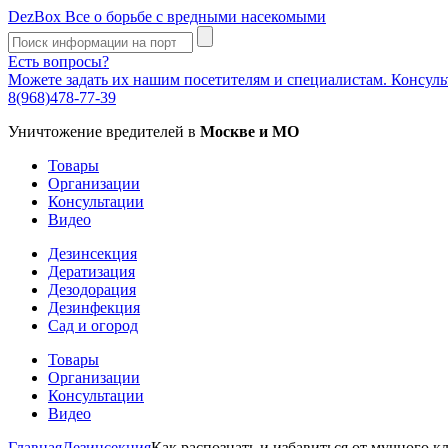
DezBox
Все о борьбе с вредными насекомыми
Есть вопросы?
Можете задать их нашим посетителям и специалистам. Консул
8(968)478-77-39
Уничтожение вредителей в
Москве и МО
Товары
Организации
Консультации
Видео
Дезинсекция
Дератизация
Дезодорация
Дезинфекция
Сад и огород
Товары
Организации
Консультации
Видео
Главная
Дезинсекция
Как распознать и избавиться от мучного к