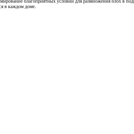
рмирование благоприятных условий для размножения блох в по
я в каждом доме.