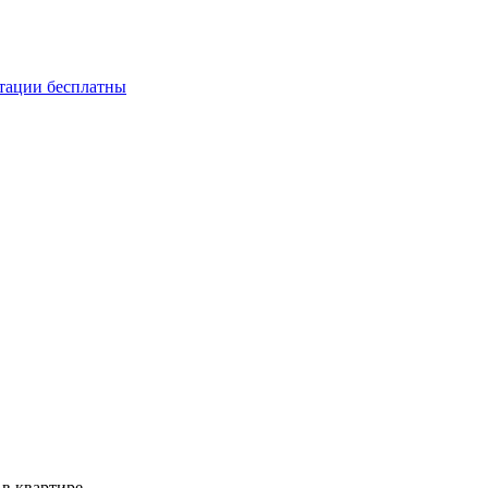
ьтации бесплатны
в квартире