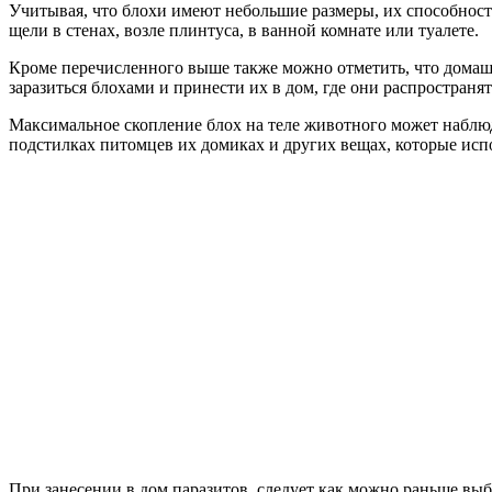
Учитывая, что блохи имеют небольшие размеры, их способност
щели в стенах, возле плинтуса, в ванной комнате или туалете.
Кроме перечисленного выше также можно отметить, что домаш
заразиться блохами и принести их в дом, где они распространят
Максимальное скопление блох на теле животного может наблюд
подстилках питомцев их домиках и других вещах, которые ис
При занесении в дом паразитов, следует как можно раньше выб