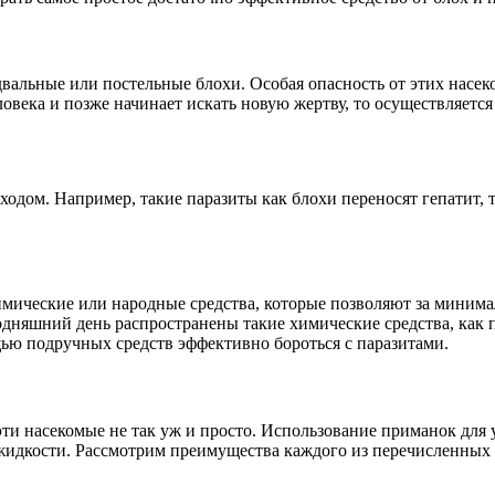
вальные или постельные блохи. Особая опасность от этих насек
ловека и позже начинает искать новую жертву, то осуществляетс
одом. Например, такие паразиты как блохи переносят гепатит, 
химические или народные средства, которые позволяют за миним
дняшний день распространены такие химические средства, как п
щью подручных средств эффективно бороться с паразитами.
 эти насекомые не так уж и просто. Использование приманок дл
жидкости. Рассмотрим преимущества каждого из перечисленных 