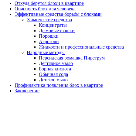
Откуда берутся блохи в квартире
Опасность блох для человека
Эффективные средства борьбы с блохами
Химические средства
Концентраты
Дымовые шашки
Порошки
Аэрозоли
Жидкости и профессиональные средства
Народные методы
Персидская ромашка Пиретрум
Дегтярное мыло
Борная кислота
Обычная сода
Детское мыло
Профилактика появления блох в квартире
Заключение