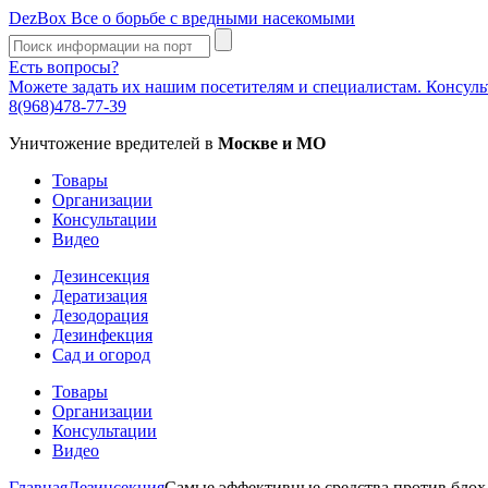
DezBox
Все о борьбе с вредными насекомыми
Есть вопросы?
Можете задать их нашим посетителям и специалистам. Консул
8(968)478-77-39
Уничтожение вредителей в
Москве и МО
Товары
Организации
Консультации
Видео
Дезинсекция
Дератизация
Дезодорация
Дезинфекция
Сад и огород
Товары
Организации
Консультации
Видео
Главная
Дезинсекция
Самые эффективные средства против блох 