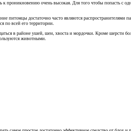
ь к проникновению очень высокая. Для того чтобы попасть с од
ние питомцы достаточно часто являются распространителями п
ся по всей его территории.
аться в районе ушей, шеи, хвоста и мордочки. Кроме шерсти бо
пользуются животными.
рать самое простое достаточно эффективное средство от блох и