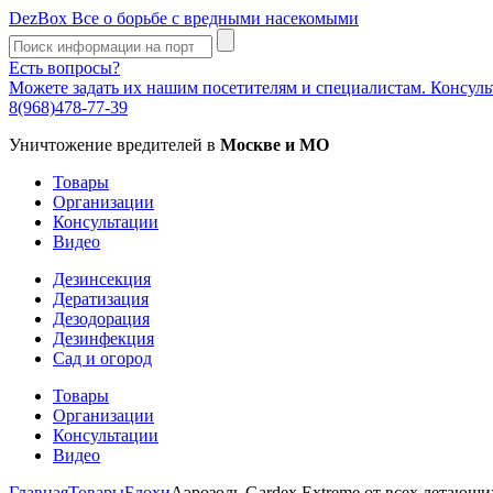
DezBox
Все о борьбе с вредными насекомыми
Есть вопросы?
Можете задать их нашим посетителям и специалистам. Консул
8(968)478-77-39
Уничтожение вредителей в
Москве и МО
Товары
Организации
Консультации
Видео
Дезинсекция
Дератизация
Дезодорация
Дезинфекция
Сад и огород
Товары
Организации
Консультации
Видео
Главная
Товары
Блохи
Аэрозоль Gardex Extreme от всех летающи