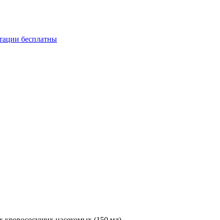
ьтации бесплатны
х кровососущих насекомых (150 мл)